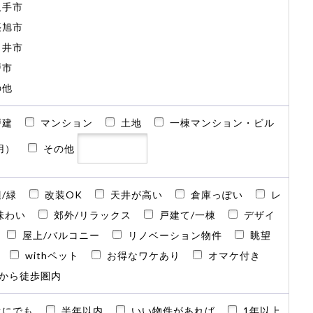
久手市
張旭市
日井市
戸市
の他
戸建
マンション
土地
一棟マンション・ビル
用）
その他
/緑
改装OK
天井が高い
倉庫っぽい
レ
味わい
郊外/リラックス
戸建て/一棟
デザイ
屋上/バルコニー
リノベーション物件
眺望
withペット
お得なワケあり
オマケ付き
から徒歩圏内
ぐにでも
半年以内
いい物件があれば
1年以上