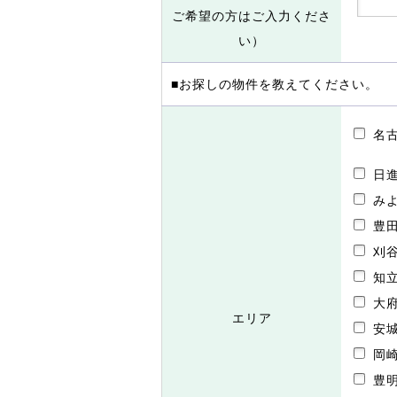
ご希望の方はご入力くださ
い）
■お探しの物件を教えてください。
名
日
み
豊
刈
知
大
エリア
安
岡
豊