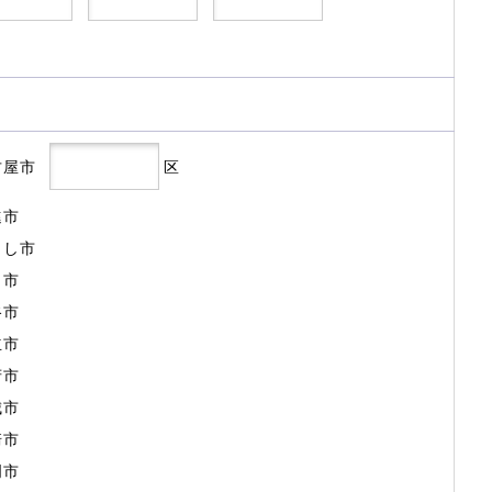
古屋市
区
進市
よし市
田市
谷市
立市
府市
城市
崎市
明市