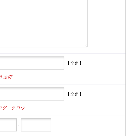
【全角】
田 太郎
【全角】
マダ タロウ
-