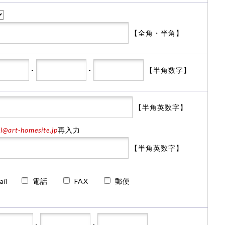
【全角・半角】
-
-
【半角数字】
【半角英数字】
@art-homesite.jp
再入力
【半角英数字】
ail
電話
FAX
郵便
-
-