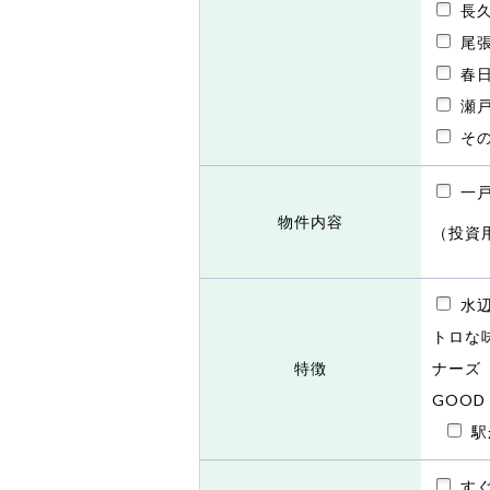
長
尾
春
瀬
そ
一
物件内容
（投資
水辺
トロな
特徴
ナーズ
GOOD
駅
す