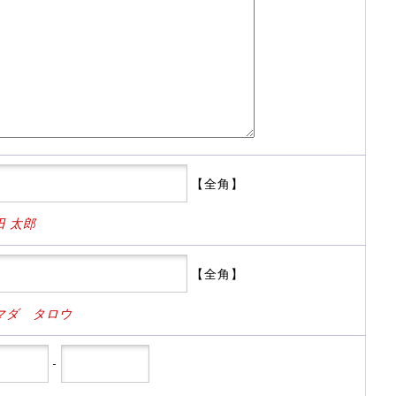
【全角】
田 太郎
【全角】
マダ タロウ
-