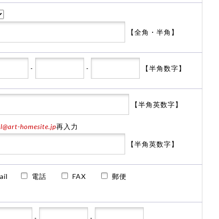
【全角・半角】
-
-
【半角数字】
【半角英数字】
@art-homesite.jp
再入力
【半角英数字】
ail
電話
FAX
郵便
-
-