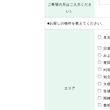
ご希望の方はご入力くださ
い）
■お探しの物件を教えてください。
名
日
み
豊
刈
知
大
エリア
安
岡
豊