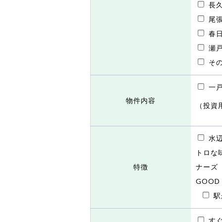
長
尾
春
瀬
そ
一
物件内容
（投資
水辺
トロな
特徴
ナーズ
GOOD
駅
す