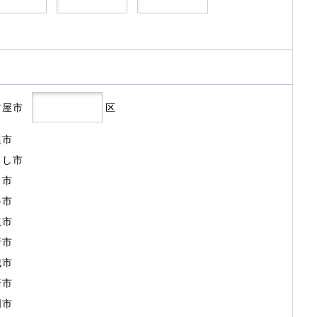
古屋市
区
進市
よし市
田市
谷市
立市
府市
城市
崎市
明市