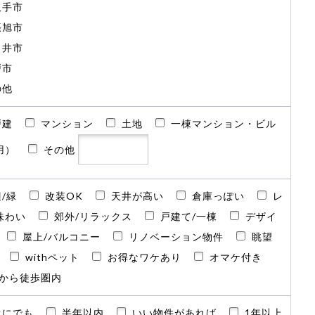
久手市
張旭市
日井市
戸市
の他
戸建
マンション
土地
一棟マンション・ビル
用）
その他
/緑
改装OK
天井が高い
倉庫っぽい
レ
味わい
郊外/リラックス
戸建て/一棟
デザイ
屋上/バルコニー
リノベーション物件
眺望
withペット
お得なワケあり
オマケ付き
から徒歩圏内
ぐにでも
半年以内
いい物件があれば
1年以上