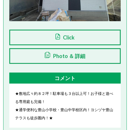
Click
Photo ＆ 詳細
コメント
★敷地広々約８２坪！駐車場も３台以上可！お子様と遊べ
る専用庭も完備！
★通学便利な豊山小学校・豊山中学校区内！ヨシヅヤ豊山
テラスも徒歩圏内！★