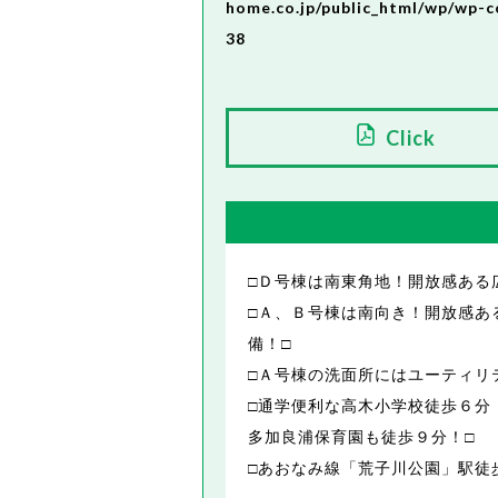
home.co.jp/public_html/wp/wp-c
38
Click
□Ｄ号棟は南東角地！開放感ある
□Ａ、Ｂ号棟は南向き！開放感あ
備！□
□Ａ号棟の洗面所にはユーティリ
□通学便利な高木小学校徒歩６分
多加良浦保育園も徒歩９分！□
□あおなみ線「荒子川公園」駅徒