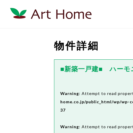
物件詳細
■新築一戸建■ ハー
Warning
: Attempt to read propert
home.co.jp/public_html/wp/wp-c
37
Warning
: Attempt to read propert