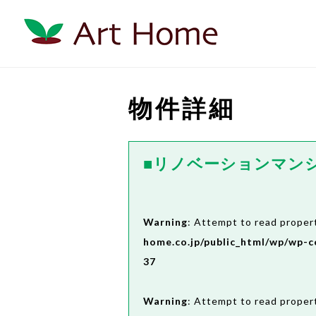
物件詳細
■リノベーションマン
Warning
: Attempt to read propert
home.co.jp/public_html/wp/wp-c
37
Warning
: Attempt to read propert